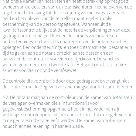
Nationale Kamer van notarissen en heeft betrekking op het goed
beheer van de dossiers van de notariskantoren, het naleven van de
regels met betrekking tot de bestrijding van het witwassen van
geld en het naleven van de te treffen maatregelen inzake
bescherming van de persoonsgegevens. Wanneer uit de
kwaliteitscontrole blijkt dat de notaris de verplichtingen van deze
gedragscode niet naleeft kunnen de kamers van notarissen
ondersteunings- en toezichtsmaatregelen en de notaris sancties
opleggen. Een ondersteunings- en toezichtsmaatregel bestaat erin
tijd te geven aan de notaris om zich aan te passen en een
aanvullende controle te voorzien op zijn kosten. De sancties
worden genomen in een tweede fase. Het gaat om disciplinaire
sancties voorzien door de ventôsewet.
De controle die voorzien is door deze gedragscode vervangt niet
de controle die de Gegevensbeschermingsautoriteit kan uitvoeren.
§ 2. De notaris mag aan de controleur van de kamer van notarissen
de verslagen overmaken die zijn functionaris voor
gegevensbescherming opgemaakt heeft in het kader van zijn
wettelijke controleopdracht, om aan te tonen dat de regels vervat
in de gedragscode nageleefd werden. De kamer van notarissen
houdt hiermee rekening in haar evaluatie.