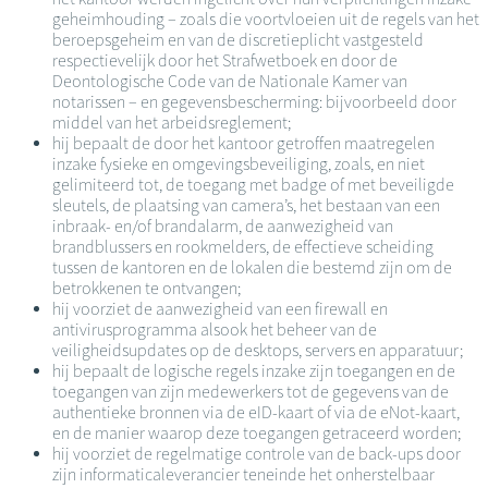
geheimhouding – zoals die voortvloeien uit de regels van het
beroepsgeheim en van de discretieplicht vastgesteld
respectievelijk door het Strafwetboek en door de
Deontologische Code van de Nationale Kamer van
notarissen – en gegevensbescherming: bijvoorbeeld door
middel van het arbeidsreglement;
hij bepaalt de door het kantoor getroffen maatregelen
inzake fysieke en omgevingsbeveiliging, zoals, en niet
gelimiteerd tot, de toegang met badge of met beveiligde
sleutels, de plaatsing van camera’s, het bestaan van een
inbraak- en/of brandalarm, de aanwezigheid van
brandblussers en rookmelders, de effectieve scheiding
tussen de kantoren en de lokalen die bestemd zijn om de
betrokkenen te ontvangen;
hij voorziet de aanwezigheid van een firewall en
antivirusprogramma alsook het beheer van de
veiligheidsupdates op de desktops, servers en apparatuur;
hij bepaalt de logische regels inzake zijn toegangen en de
toegangen van zijn medewerkers tot de gegevens van de
authentieke bronnen via de eID-kaart of via de eNot-kaart,
en de manier waarop deze toegangen getraceerd worden;
hij voorziet de regelmatige controle van de back-ups door
zijn informaticaleverancier teneinde het onherstelbaar