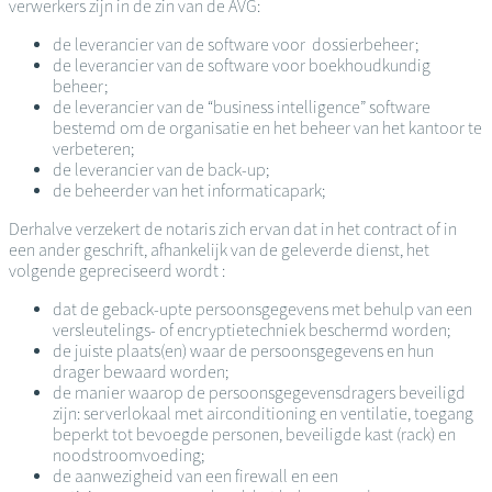
verwerkers zijn in de zin van de AVG:
de leverancier van de software voor dossierbeheer;
de leverancier van de software voor boekhoudkundig
beheer;
de leverancier van de “business intelligence” software
bestemd om de organisatie en het beheer van het kantoor te
verbeteren;
de leverancier van de back-up;
de beheerder van het informaticapark;
Derhalve verzekert de notaris zich ervan dat in het contract of in
een ander geschrift, afhankelijk van de geleverde dienst, het
volgende gepreciseerd wordt :
dat de geback-upte persoonsgegevens met behulp van een
versleutelings- of encryptietechniek beschermd worden;
de juiste plaats(en) waar de persoonsgegevens en hun
drager bewaard worden;
de manier waarop de persoonsgegevensdragers beveiligd
zijn: serverlokaal met airconditioning en ventilatie, toegang
beperkt tot bevoegde personen, beveiligde kast (rack) en
noodstroomvoeding;
de aanwezigheid van een firewall en een