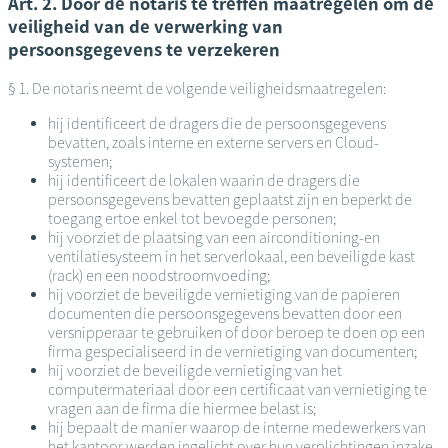
Art. 2. Door de notaris te treffen maatregelen om de
veiligheid van de verwerking van
persoonsgegevens te verzekeren
§ 1. De notaris neemt de volgende veiligheidsmaatregelen:
hij identificeert de dragers die de persoonsgegevens
bevatten, zoals interne en externe servers en Cloud-
systemen;
hij identificeert de lokalen waarin de dragers die
persoonsgegevens bevatten geplaatst zijn en beperkt de
toegang ertoe enkel tot bevoegde personen;
hij voorziet de plaatsing van een airconditioning-en
ventilatiesysteem in het serverlokaal, een beveiligde kast
(rack) en een noodstroomvoeding;
hij voorziet de beveiligde vernietiging van de papieren
documenten die persoonsgegevens bevatten door een
versnipperaar te gebruiken of door beroep te doen op een
firma gespecialiseerd in de vernietiging van documenten;
hij voorziet de beveiligde vernietiging van het
computermateriaal door een certificaat van vernietiging te
vragen aan de firma die hiermee belast is;
hij bepaalt de manier waarop de interne medewerkers van
het kantoor werden ingelicht over hun verplichtingen inzake