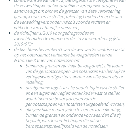
considerans 98 van de AVG, die organen die categorieën van
de verwerkingsverantwoordelijken vertegenwoordigen,
aanmoedigt om binnen de grenzen van deze verordening
gedragscodes op te stellen, rekening houdend met de aan
de verwerking verbonden risico's voor de rechten en
vrijheden van natuurlijke personen;
de richtlijnen 1/2019 voor gedragscodes en
toezichthoudende organen in de zin van verordening (EU)
2016/679;
de krachtens het artikel 91 van de wet van 25 ventôse jaar XI
op het notarisambt verleende bevoegdheden van de
Nationale Kamer van notarissen om:
binnen de grenzen van haar bevoegdheid, alle leden
van de genootschappen van notarissen van het Rijk te
vertegenwoordigen ten aanzien van elke overheid of
instelling;
de algemene regels inzake deontologie vast te stellen
en een algemeen reglementair kader vast te stellen
waarbinnen de bevoegdheden van de
genootschappen van notarissen uitgeoefend worden,
alle geschikte maatregelen te nemen tot nakoming,
binnen de grenzen en onder de voorwaarden die zij
bepaalt, van de verplichtingen die uit de
beroepsaansprakelijkheid van de notarissen