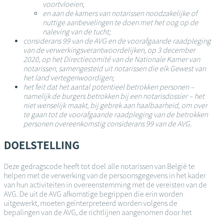
voortvloeien,
en aan de kamers van notarissen noodzakelijke of
nuttige aanbevelingen te doen met het oog op de
naleving van de tucht;
considerans 99 van de AVG en de voorafgaande raadpleging
van de verwerkingsverantwoordelijken, op 3 december
2020, op het Directiecomité van de Nationale Kamer van
notarissen, samengesteld uit notarissen die elk Gewest van
het land vertegenwoordigen;
het feit dat het aantal potentieel betrokken personen –
namelijk de burgers betrokken bij een notarisdossier – het
niet wenselijk maakt, bij gebrek aan haalbaarheid, om over
te gaan tot de voorafgaande raadpleging van de betrokken
personen overeenkomstig considerans 99 van de AVG.
DOELSTELLING
Deze gedragscode heeft tot doel alle notarissen van België te
helpen met de verwerking van de persoonsgegevens in het kader
van hun activiteiten in overeenstemming met de vereisten van de
AVG. De uit de AVG afkomstige begrippen die erin worden
uitgewerkt, moeten geïnterpreteerd worden volgens de
bepalingen van de AVG, de richtlijnen aangenomen door het